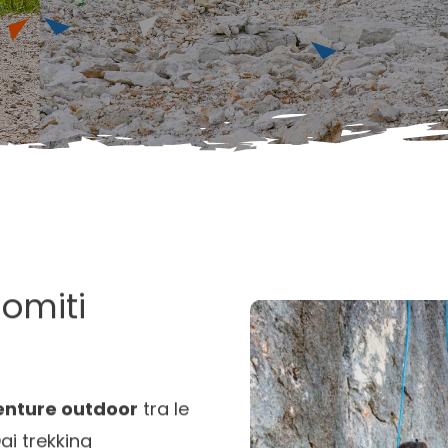
lomiti
enture outdoor
tra le
Dai trekking