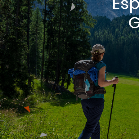
Esp
G