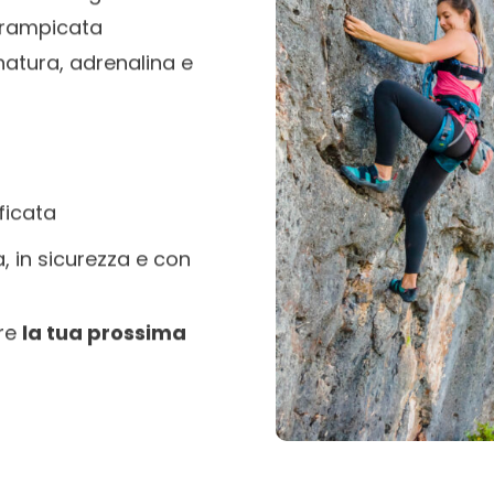
arrampicata
 natura, adrenalina e
o
ficata
, in sicurezza e con
ere
la tua prossima