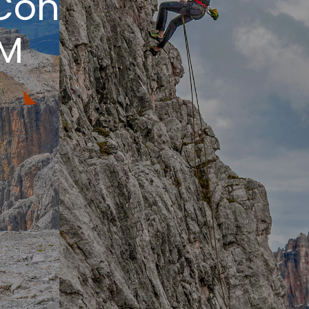
 Con
GM