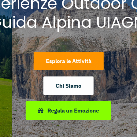
erienze Outdoor
uida Alpina UIA
Esplora le Attività
Chi Siamo
Regala un Emozione