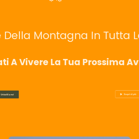
e Della Montagna In Tutta L
ti A Vivere La Tua Prossima A
Scopri di più
Unisciti a noi